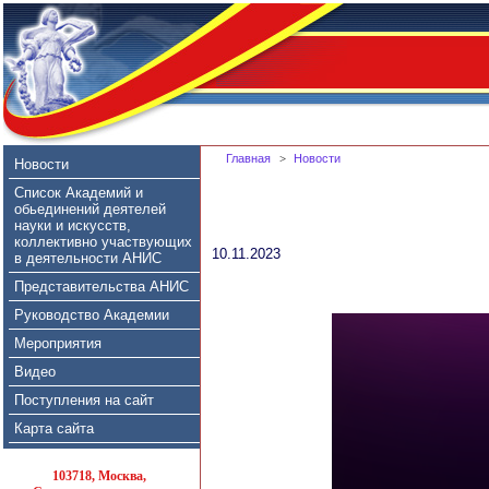
Главная
>
Новости
Новости
Список Академий и
обьединений деятелей
науки и искусств,
коллективно участвующих
10.11.2023
в деятельности АНИС
Представительства АНИС
Руководство Академии
Мероприятия
Видео
Поступления на сайт
Карта сайта
103718, Москва,