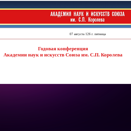
Годовая конференция
Академии наук и искусств Союза им. С.П. Королева