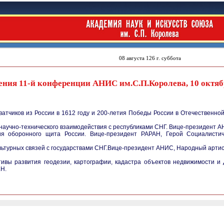
ния 11-й конференции АНИС им.С.П.Королева, 10 октябр
ватчиков из России в 1612 году и 200-летия Победы России в Отечественно
аучно-технического взаимодействия с республиками СНГ. Вице-президент А
я оборонного щита России. Вице-президент РАРАН, Герой Социалистиче
ьтурных связей с государствами СНГ.Вице-президент АНИС, Народный артис
ивы развития геодезии, картографии, кадастра объектов недвижимости и 
.Н.