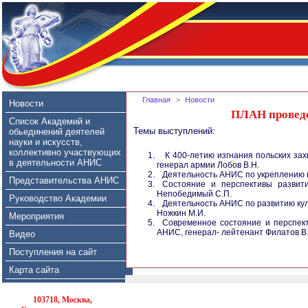
Главная
>
Новости
Новости
ПЛАН проведе
Список Академий и
Темы выступлений:
обьединений деятелей
науки и искусств,
коллективно участвующих
К 400-летию изгнания польских зах
в деятельности АНИС
генерал армии Лобов В.Н.
Деятельность АНИС по укреплению н
Представительства АНИС
Состояние и перспективы развити
Непобедимый С.П.
Руководство Академии
Деятельность АНИС по развитию кул
Ножкин М.И.
Мероприятия
Современное состояние и перспект
АНИС, генерал- лейтенант Филатов В
Видео
Поступления на сайт
Карта сайта
103718, Москва,