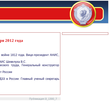
я 2012 года
й войне 1812 года. Вице-президент АНИС,
НИС Шевелуха В.С.
ского труда, Генеральный конструктор
т России
ДЗЗ в России. Главный ученый секрктарь
Публикация i3_1300_7