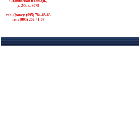
Славянская площадь,
д. 2/5, к. 3078
тел. (факс): (095) 784-68-63
тел: (095) 202-41-67