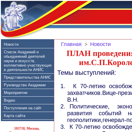
Главная
Новости
>
Новости
ПЛАН проведени
Список Академий и
обьединений деятелей
им.С.П.Короле
науки и искусств,
коллективно участвующих
в деятельности АНИС
Темы выступлений:
Представительства АНИС
Руководство Академии
К 70-летию освобож
захватчиков.Вице-п
Мероприятия
В.Н.
Видео
Политические, эко
Поступления на сайт
развития событий 
Карта сайта
геополитики,генерал-п
К 70-летию освобожд
103718, Москва,