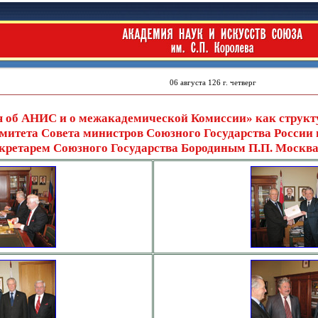
 об АНИС и о межакадемической Комиссии» как структу
митета Совета министров Союзного Государства России
кретарем Союзного Государства Бородиным П.П. Москв