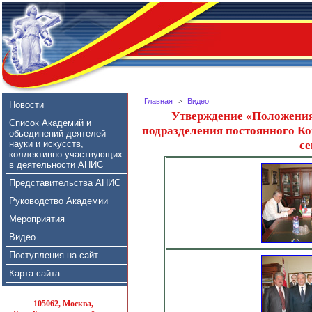
Главная
>
Видео
Новости
Утверждение «Положения
Список Академий и
подразделения постоянного Ко
обьединений деятелей
се
науки и искусств,
коллективно участвующих
в деятельности АНИС
Представительства АНИС
Руководство Академии
Мероприятия
Видео
Поступления на сайт
Карта сайта
105062, Москва,