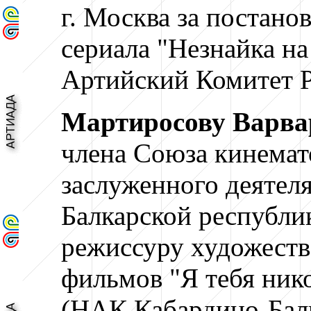
г. Москва
за постано
сериала "Незнайка на
Артийский Комитет 
Мартиросову Варва
члена Союза кинемат
заслуженного деятел
Балкарской республик
режиссуру художест
фильмов "Я тебя нико
(НАК Кабардино-Бал