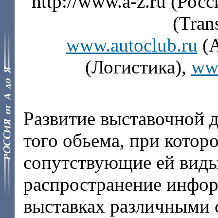
http://www.a-z.ru
(Росс
(Tran
www.autoclub.ru
(
(Логистика),
ww
Развитие выставочной д
того обьема, при которо
сопутствующие ей виды
распространение инфо
выставках различными 