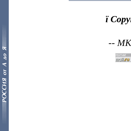
ї Cop
-- МК