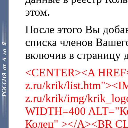
этом.
После этого Вы доба
списка членов Вашег
включив в страницу
<CENTER><A HREF="
z.ru/krik/list.htm">
z.ru/krik/img/krik_
WIDTH=400 ALT="Ко
Колец" ></A><BR 