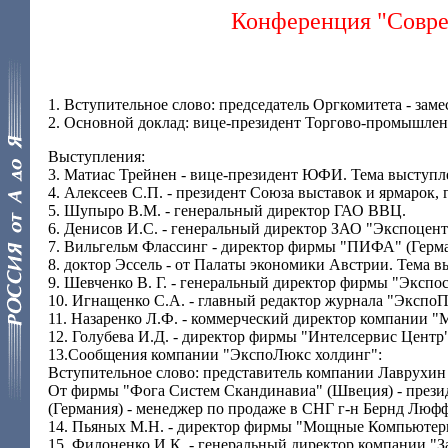
Конференция "Совре
1. Вступительное слово: председатель Оргкомитета - за
2. Основной доклад: вице-президент Торгово-промышлен
Выступления:
3. Матиас Трейнен - вице-президент ЮФИ. Тема выступ
4. Алексеев С.П. - президент Союза выставок и ярмарок,
5. Шупыро В.М. - генеральный директор ГАО ВВЦ.
6. Денисов И.С. - генеральный директор ЗАО "Экспоцент
7. Вильгельм Флассинг - директор фирмы "ПИФА" (Герма
8. доктор Эссель - от Палаты экономики Австрии. Тема 
9. Шевченко В. Г. - генеральный директор фирмы "Экспос
10. Игнащенко С.А. - главный редактор журнала "Экспо
11. Назаренко Л.Ф. - коммерческий директор компании
"М
12. Голубева И.Д. - директор фирмы "Интелсервис Центр"
13.Сообщения компании "ЭкспоЛюкс холдинг":
Вступительное слово: представитель компании Лаврухин
От фирмы "Фога Систем Скандинавиа" (Швеция) -
прези
(Германия) -
менеджер по продаже в СНГ
г-н Бернд Люфф
14. Пьяных М.Н. - директор фирмы "Мощные Компьютер
15. Филоненко И.К. - генеральный директор компании "З