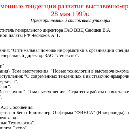
менные тенденции развития выставочно-яр
28 мая 1999г.
Предварительный список выступающих
меститель генерального директора ГАО ВВЦ Саюшев В.А.
ной палаты РФ Чесноков А. Г.
ления: "Оптимальная помощь информатики в организации специ
 генеральный директор ЗАО "Ленэкспо".
р".
ния). Тема выступления: "Новые технологии в выставочно-ярм
выступления: "О современных тенденциях в выставочно-ярмарочн
ервис-1".
Плюс".
ессегруппе". Тема выступления: "Стратегия работы на выставке
.
 А.Г. Сообщения:
дент г-н Бенгт Бриннанер. От фирмы "ФИНСА" (Нидерланды) -
ельхардт.
ные Технологии".
ащита Экспо".