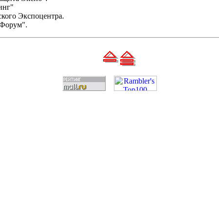
инг"
ского Экспоцентра.
оФорум".