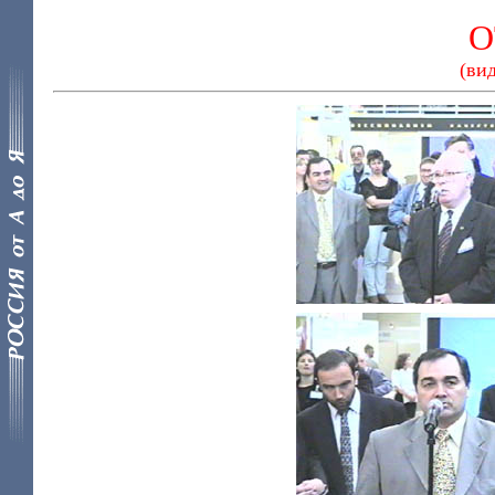
О
(ви