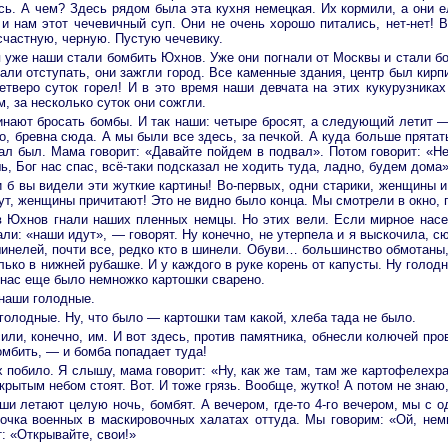
ись. А чем? Здесь рядом была эта кухня немецкая. Их кормили, а они 
 и нам этот чечевичный суп. Они не очень хорошо питались, нет-нет! 
есчастную, черную. Пустую чечевику.
я уже наши стали бомбить Юхнов. Уже они погнали от Москвы и стали б
тали отступать, они зажгли город. Все каменные здания, центр был ки
четверо суток горел! И в это время наши девчата на этих кукурузник
, за несколько суток они сожгли.
нают бросать бомбы. И так наши: четыре бросят, а следующий летит —
ло, бревна сюда. А мы были все здесь, за печкой. А куда больше прята
ал был. Мама говорит: «Давайте пойдем в подвал». Потом говорит: «
ь, Бог нас спас, всё-таки подсказал не ходить туда, ладно, будем дома»
б вы видели эти жуткие картины! Во-первых, одни старики, женщины и 
т, женщины причитают! Это не видно было конца. Мы смотрели в окно, п
 в Юхнов гнали наших пленных немцы. Но этих вели. Если мирное насел
ли: «наши идут», — говорят. Ну конечно, не утерпела и я выскочила, сю
инелей, почти все, редко кто в шинели. Обуви… большинство обмотаны, 
ко в нижней рубашке. И у каждого в руке корень от капусты. Ну голодн
у нас еще было немножко картошки сварено.
 наши голодные.
 голодные. Ну, что было — картошки там какой, хлеба тада не было.
сили, конечно, им. И вот здесь, против памятника, обнесли колючей п
омбить, — и бомба попадает туда!
х побило. Я слышу, мама говорит: «Ну, как же там, там же картофелех
рытым небом стоят. Вот. И тоже грязь. Вообще, жутко! А потом не знаю
ши летают целую ночь, бомбят. А вечером, где-то 4-го вечером, мы с о
очка военных в маскировочных халатах оттуда. Мы говорим: «Ой, немц
: «Открывайте, свои!»