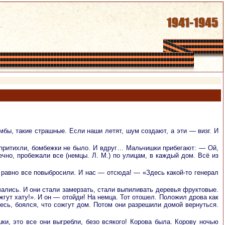
мбы, такие страшные. Если наши летят, шум создают, а эти — визг. И
м притихли, бомбежки не было. И вдруг… Мальчишки прибегают: — Ой,
ечно, пробежали все (немцы. Л. М.) по улицам, в каждый дом. Всё из
 равно все повыбросили. И нас — отсюда! — «Здесь какой-то генерал
чались. И они стали замерзать, стали выпиливать деревья фруктовые.
ожгут хату!». И он — отойди! На немца. Тот отошел. Положил дрова как
есь, боялся, что сожгут дом. Потом они разрешили домой вернуться.
и, это все они выгребли, безо всякого! Корова была. Корову ночью