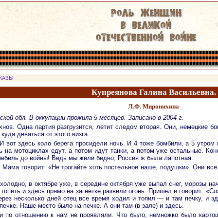
КАЗЫ
Купреянова Галина Васильевна.
Л.Ф. Миронихина
ской обл. В оккупации прожила 5 месяцев. Записано в 2004 г.
нов. Одна партия разгрузится, летит следом вторая. Они, немецкие бо
 куда деваться от этого визга.
 И вот здесь коло берега просидели ночь. И 4 тоже бомбили, а 5 утро
 на мотоциклах едут, а потом идут танки, а потом уже остальные. Кон
бель до войны! Ведь мы жили бедно, Россия ж была лапотная.
Мама говорит: «Не трогайте хоть постельное наше, подушки». Они все
холодно, в октябре уже, в середине октября уже выпал снег, морозы на
 топить и здесь прямо на загнетке развели огонь. Пришел и говорит: «С
рез несколько дней отец все время ходил и топил — и там печку, и зд
ечке. Наше место было на печке. А они там (в зале) и здесь.
и по отношению к нам не проявляли. Что было, немножко было картошк