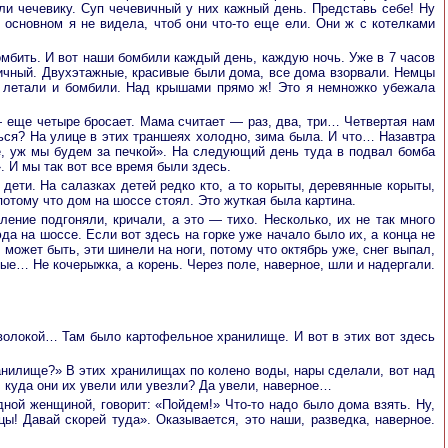
ели чечевику. Суп чечевичный у них кажный день. Представь себе! Ну
В основном я не видела, чтоб они что-то еще ели. Они ж с котелками
омбить. И вот наши бомбили каждый день, каждую ночь. Уже в 7 часов
рпичный. Двухэтажные, красивые были дома, все дома взорвали. Немцы
ах летали и бомбили. Над крышами прямо ж! Это я немножко убежала
 еще четыре бросает. Мама считает — раз, два, три… Четвертая нам
ться? На улице в этих траншеях холодно, зима была. И что… Назавтра
Не, уж мы будем за печкой». На следующий день туда в подвал бомба
. И мы так вот все время были здесь.
дети. На салазках детей редко кто, а то корыты, деревянные корыты,
отому что дом на шоссе стоял. Это жуткая была картина.
ение подгоняли, кричали, а это — тихо. Несколько, их не так много
да на шоссе. Если вот здесь на горке уже начало было их, а конца не
может быть, эти шинели на ноги, потому что октябрь уже, снег выпал,
ые… Не кочерыжка, а корень. Через поле, наверное, шли и надергали.
роволокой… Там было картофельное хранилище. И вот в этих вот здесь
ранилище?» В этих хранилищах по колено воды, нары сделали, вот над
, куда они их увели или увезли? Да увели, наверное…
дной женщиной, говорит: «Пойдем!» Что-то надо было дома взять. Ну,
ы! Давай скорей туда». Оказывается, это наши, разведка, наверное.