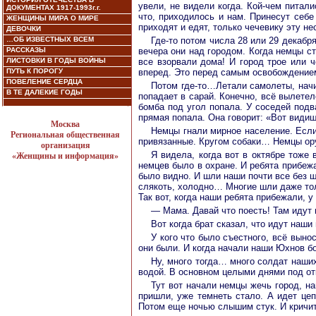
увели, не видели когда. Кой-чем питал
ДОКУМЕНТАХ 1917-1993г.г.
что, приходилось и нам. Принесут себе
ЖЕНЩИНЫ МИРА О МИРЕ
приходят и едят, только чечевику эту н
ДЕВОЧКИ
…ОБ ИЗВЕСТНЫХ ВСЕМ
Где-то потом числа 28 или 29 декабр
РАССКАЗЫ
вечера они над городом. Когда немцы с
ЛИСТОВКИ В ГОДЫ ВОЙНЫ
все взорвали дома! И город трое или 
ПУТЬ К ПОРОГУ
вперед. Это перед самым освобождением
ПОВЕЛЕНИЕ СЕРДЦА
Потом где-то…Летали самолеты, начи
В ТЕ ДАЛЕКИЕ ГОДЫ
попадает в сарай. Конечно, всё вылете
бомба под угол попала. У соседей подв
прямая попала. Она говорит: «Вот видиш
Москва
Немцы гнали мирное население. Если 
Региональная общественная
привязанные. Кругом собаки… Немцы ору
организация
Я видела, когда вот в октябре тоже
«Женщины и информация»
немцев было в охране. И ребята прибежа
было видно. И шли наши почти все без ш
слякоть, холодно… Многие шли даже толь
Так вот, когда наши ребята прибежали, 
— Мама. Давай что поесть! Там идут
Вот когда брат сказал, что идут наши
У кого что было съестного, всё выно
они были. И когда начали наши Юхнов б
Ну, много тогда… много солдат наши
водой. В основном целыми днями под отк
Тут вот начали немцы жечь город, на
пришли, уже темнеть стало. А идет цеп
Потом еще ночью слышим стук. И кричит