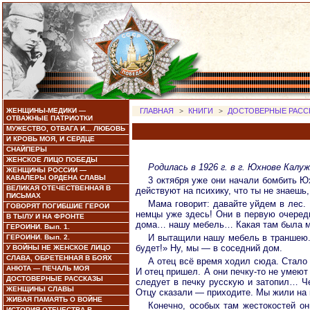
ЖЕНЩИНЫ-МЕДИКИ —
ГЛАВНАЯ
>
КНИГИ
>
ДОСТОВЕРНЫЕ РАСС
ОТВАЖНЫЕ ПАТРИОТКИ
МУЖЕСТВО, ОТВАГА И... ЛЮБОВЬ
И КРОВЬ МОЯ, И СЕРДЦЕ
СНАЙПЕРЫ
ЖЕНСКОЕ ЛИЦО ПОБЕДЫ
Родилась в 1926 г. в г. Юхнове Калуж
ЖЕНЩИНЫ РОССИИ —
КАВАЛЕРЫ ОРДЕНА СЛАВЫ
3 октября уже они начали бомбить Юх
ВЕЛИКАЯ ОТЕЧЕСТВЕННАЯ В
действуют на психику, что ты не знаешь,
ПИСЬМАХ
Мама говорит: давайте уйдем в лес.
ГОВОРЯТ ПОГИБШИЕ ГЕРОИ
немцы уже здесь! Они в первую очередь
В ТЫЛУ И НА ФРОНТЕ
дома… нашу мебель… Какая там была ме
ГЕРОИНИ. Вып. 1.
И вытащили нашу мебель в траншею. 
ГЕРОИНИ. Вып. 2.
будет!» Ну, мы — в соседний дом.
У ВОЙНЫ НЕ ЖЕНСКОЕ ЛИЦО
СЛАВА, ОБРЕТЕННАЯ В БОЯХ
А отец всё время ходил сюда. Стало 
АНЮТА — ПЕЧАЛЬ МОЯ
И отец пришел. А они печку-то не умеют
ДОСТОВЕРНЫЕ РАССКАЗЫ
следует в печку русскую и затопил… Че
ЖЕНЩИНЫ СЛАВЫ
Отцу сказали — приходите. Мы жили на п
ЖИВАЯ ПАМАЯТЬ О ВОЙНЕ
Конечно, особых там жестокостей он
ИСТОРИЯ ОТЕЧЕСТВА В