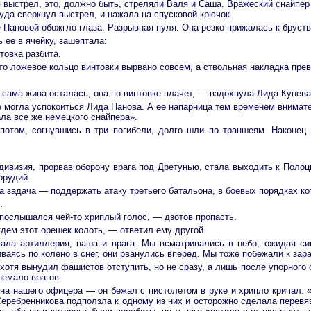
я выстрел, это, должно быть, стреляли Валя и Саша. Вражеский снайпер
куда сверкнул выстрел, и нажала на спусковой крючок.
 Пановой обожгло глаза. Разрывная пуля. Она резко прижалась к бруств
 ее в ячейку, зашептала:
товка разбита.
о ложевое кольцо винтовки вырвано совсем, а ствольная накладка прев
 сама жива осталась, она по винтовке плачет, — вздохнула Лида Кунева
 могла успокоиться Лида Панова. А ее напарница тем временем внимате
ла все же немецкого снайпера».
 потом, согнувшись в три погибели, долго шли по траншеям. Наконец
:
дивизия, прорвав оборону врага под Дретунью, стала выходить к Поло
орудий.
 задача — поддержать атаку третьего батальона, в боевых порядках ко
.
послышался чей-то хриплый голос, — дзотов пропасть.
дем этот орешек колоть, — ответил ему другой.
хала артиллерия, наша и врага. Мы всматривались в небо, ожидая си
ваясь по колено в снег, они рванулись вперед. Мы тоже побежали к за
хотя вынудил фашистов отступить, но не сразу, а лишь после упорного
немало врагов.
 на нашего офицера — он бежал с пистолетом в руке и хрипло кричал: 
еребренникова подползла к одному из них и осторожно сделала перевяз