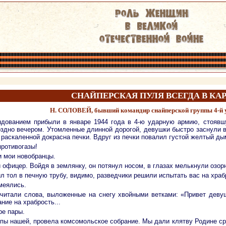
СНАЙПЕРСКАЯ ПУЛЯ ВСЕГДА В КА
Н. СОЛОВЕЙ, бывший командир снайперской группы 4-й 
дованием прибыли в январе 1944 года в 4-ю ударную армию, стоявшу
здно вечером. Утомленные длинной дорогой, девушки быстро заснули 
 раскаленной докрасна печки. Вдруг из печки повалил густой желтый ды
ротивогазы!
 мои новобранцы.
офицер. Войдя в землянку, он потянул носом, в глазах мелькнули озор
ил тол в печную трубу, видимо, разведчики решили испытать вас на храб
меялись.
читали слова, выложенные на снегу хвойными ветками: «Привет девуш
ние на храбрость...
ре пары.
ппы нашей, провела комсомольское собрание. Мы дали клятву Родине ср