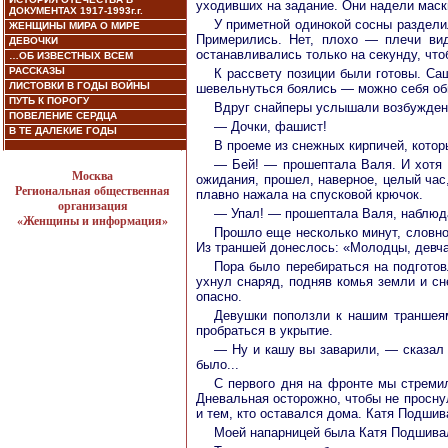
уходивших на задание. Они надели маск
ДОКУМЕНТАХ 1917-1993г.г.
У приметной одинокой сосны раздели
ЖЕНЩИНЫ МИРА О МИРЕ
Примерились. Нет, плохо — плечи вид
ДЕВОЧКИ
останавливались только на секунду, чт
…ОБ ИЗВЕСТНЫХ ВСЕМ
РАССКАЗЫ
К рассвету позиции были готовы. Са
ЛИСТОВКИ В ГОДЫ ВОЙНЫ
шевельнуться боялись — можно себя об
ПУТЬ К ПОРОГУ
Вдруг снайперы услышали возбужденн
ПОВЕЛЕНИЕ СЕРДЦА
— Дочки, фашист!
В ТЕ ДАЛЕКИЕ ГОДЫ
В проеме из снежных кирпичей, котор
— Бей! — прошептала Валя. И хотя 
Москва
ожидания, прошел, наверное, целый час
Региональная общественная
плавно нажала на спусковой крючок.
организация
— Упал! — прошептала Валя, наблюда
«Женщины и информация»
Прошло еще несколько минут, словно
Из траншей донеслось: «Молодцы, девча
Пора было перебираться на подготов
ухнул снаряд, подняв комья земли и сн
опасно.
Девушки поползли к нашим траншеям
пробраться в укрытие.
— Ну и кашу вы заварили, — сказал 
было...
С первого дня на фронте мы стремил
Дневальная осторожно, чтобы не просну
и тем, кто оставался дома. Катя Подшив
Моей напарницей была Катя Подшивал