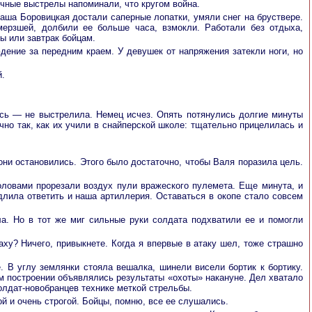
чные выстрелы напоминали, что кругом война.
аша Боровицкая достали саперные лопатки, умяли снег на бруствере.
ерзшей, долбили ее больше часа, взмокли. Работали без отдыха,
ы или завтрак бойцам.
дение за передним краем. У девушек от напряжения затекли ноги, но
й.
сь — не выстрелила. Немец исчез. Опять потянулись долгие минуты
чно так, как их учили в снайперской школе: тщательно прицелилась и
они остановились. Этого было достаточно, чтобы Валя поразила цель.
оловами прорезали воздух пули вражеского пулемета. Еще минута, и
едлила ответить и наша артиллерия. Оставаться в окопе стало совсем
а. Но в тот же миг сильные руки солдата подхватили ее и помогли
ху? Ничего, привыкнете. Когда я впервые в атаку шел, тоже страшно
 В углу землянки стояла вешалка, шинели висели бортик к бортику.
м построении объявлялись результаты «охоты» накануне. Дел хватало
олдат-новобранцев технике меткой стрельбы.
 и очень строгой. Бойцы, помню, все ее слушались.