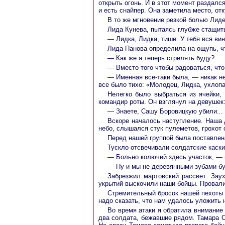
открыть огонь. И в этот момент раздалс
и есть снайпер. Она заметила место, от
В то же мгновение резкой болью Лиде
Лида Кунева, пытаясь глубже стащить
— Лидка, Лидка, тише. У тебя вся вин
Лида Панова определила на ощупь, чт
— Как же я теперь стрелять буду?
— Вместо того чтобы радоваться, что
— Именная все-таки была, — никак не
все было тихо: «Молодец, Лидка, ухлопа
Нелегко было выбраться из ячейки,
командир роты. Он взглянул на девушек
— Знаете, Сашу Боровицкую убили...
Вскоре началось наступление. Наша 
небо, слышался стук пулеметов, грохот 
Перед нашей группой была поставлена
Тускло отсвечивали солдатские каски
— Больно колючий здесь участок, — 
— Ну и мы не деревянными зубами бу
Забрезжил мартовский рассвет. Зау
укрытий выскочили наши бойцы. Провали
Стремительный бросок нашей пехоты 
надо сказать, что нам удалось уложить 
Во время атаки я обратила внимание
два солдата, бежавшие рядом. Тамара С