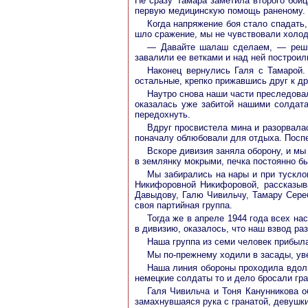
Не сразу Тамара заметила второго бойц
первую медицинскую помощь раненому.
Когда напряжение боя стало спадать
шло сражение, мы не чувствовали холод
— Давайте шалаш сделаем, — решил
завалили ее ветками и над ней построил
Наконец вернулись Галя с Тамарой.
остальные, крепко прижавшись друг к др
Наутро снова наши части преследовал
оказалась уже забитой нашими солдата
передохнуть.
Вдруг просвистела мина и разорвалас
поначалу облюбовали для отдыха. Посп
Вскоре дивизия заняла оборону, и м
в землянку мокрыми, печка постоянно б
Мы забирались на нары и при тускло
Никифоровной Никифоровой, рассказыв
Давыдову, Галю Чивильчу, Тамару Сере
своя партийная группа.
Тогда же в апреле 1944 года всех на
в дивизию, оказалось, что наш взвод ра
Наша группа из семи человек прибыла
Мы по-прежнему ходили в засады, уве
Наша линия обороны проходила вдоль
немецкие солдаты то и дело бросали гра
Галя Чивильча и Тоня Канунникова о
замахнувшаяся рука с гранатой, девушки