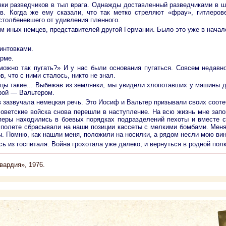
ки разведчиков в тыл врага. Однажды доставленный разведчиками в ш
ов. Когда же ему сказали, что так метко стреляют «фрау», гитлеро
толбеневшего от удивления пленного.
м иных немцев, представителей другой Германии. Было это уже в начал
интовками.
орме.
 можно так пугать?» И у нас были основания пугаться. Совсем недав
, что с ними сталось, никто не знал.
цы такие... Выбежав из землянки, мы увидели хлопотавших у машины д
рой — Вальтером.
 зазвучала немецкая речь. Это Иосиф и Вальтер призывали своих сооте
 советские войска снова перешли в наступление. На всю жизнь мне зап
еры находились в боевых порядках подразделений пехоты и вместе с 
олете сбрасывали на наши позиции кассеты с мелкими бомбами. Меня р
. Помню, как нашли меня, положили на носилки, а рядом несли мою вин
сь из госпиталя. Война грохотала уже далеко, и вернуться в родной пол
ардия», 1976.