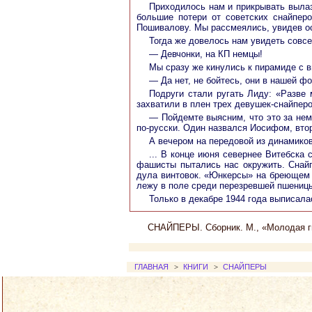
Приходилось нам и прикрывать вылаз
большие потери от советских снайпер
Пошивалову. Мы рассмеялись, увидев ос
Тогда же довелось нам увидеть совсе
— Девчонки, на КП немцы!
Мы сразу же кинулись к пирамиде с в
— Да нет, не бойтесь, они в нашей ф
Подруги стали ругать Лиду: «Разве
захватили в плен трех девушек-снайперов
— Пойдемте выясним, что это за нем
по-русски. Один назвался Иосифом, вто
А вечером на передовой из динамиков
... В конце июня севернее Витебска
фашисты пытались нас окружить. Снайп
дула винтовок. «Юнкерсы» на бреющем п
лежу в поле среди перезревшей пшеницы
Только в декабре 1944 года выписала
СНАЙПЕРЫ. Сборник. М., «Молодая гв
ГЛАВНАЯ
>
КНИГИ
>
СНАЙПЕРЫ