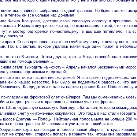
а, обе ноги которого были перебиты, но у него хватило сил окликнуть
, почти все снайперы собрались в одной траншее. Не было только Тама
а, а теперь он все больше нас донимал.
а Фаина Козырева, достала свою саперную лопатку и принялась раз
и шалаш. Развели внутри его костер, но дым повалил такой, что кто-то 
 Тут и костер разгорелся по-настоящему, в шалаше потеплело. На в
угу, заснули.
и врага. Снова пришлось шагать по глубокому снегу, к вечеру опять шат
ми. Но, к счастью, вскоре удалось найти еще один приют, в неболь
ь где-то поблизости. Потом другая, третья. Когда огневой налет закон
ешили на помощь раненым...
ы снова стали выходить на «охоту». Апрель начался бесконечными мор
ыла увешана портянками и одеждой.
м свете коптилки писали письма домой. Я все время поддерживала св
ала ей о наших новостях. Как было не поделиться радостью, что на
бренникову. Кандидатами в члены партии приняли Катю Подшивалову и
с пригласили на фронтовой слет снайперов. Там мы обменивались боевы
збили на две группы и отправляют на разные участки фронта.
 в 101-ю отдельную казахскую бригаду, в батальон, которым командова
личивая счет уничтоженных оккупантов. Это тогда о нас стали говорить
 шоссе Дретунь — Полоцк. Нейтральная полоса была не больше 200 мет
наты в наши траншеи. Мы решили отучить их от такой затеи.
борудовали скрытые позиции в полосе нашей обороны, откуда хорошо 
 тут же стреляли, стараясь попасть в гранату так, чтобы она разорвала