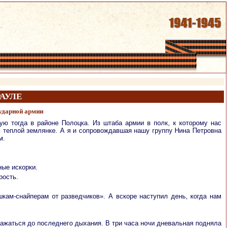
РАУЛЕ
ударной армии
ю тогда в районе Полоцка. Из штаба армии в полк, к которому нас
в теплой землянке. А я и сопровождавшая нашу группу Нина Петровна
м.
ные искорки.
рость.
кам-снайперам от разведчиков». А вскоре наступил день, когда нам
ажаться до последнего дыхания. В три часа ночи дневальная подняла