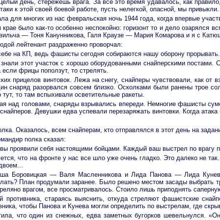
 целый день, стережешь врага. За все это время удавалось, как правил
таки к этой своей боевой работе, пусть нелегкой, опасной, мы привыкли.
а для многих из нас февральская ночь 1944 года, когда впервые участ
 крае было как-то особенно неспокойно: горизонт то и дело озарялся 
ильча — Тоня Канунникова, Галя Краузе — Мария Комарова и я с Катю
лодой лейтенант раздраженно проворчал:
бе на КП, ведь фашисты сегодня собираются нашу оборону прорывать. 
знали этот участок с хорошо оборудованными снайперскими постами. С
 если фрицы поползут, то стрелять.
ких прицелов винтовок. Лежа на снегу, снайперы чувствовали, как от в
дин снаряд разорвался совсем близко. Осколками были ранены трое сол
о тут, то там вспыхивали осветительные ракеты.
ая над головами, снаряды взрывались впереди. Немногие фашисты суме
снайперов. Девушки едва успевали перезаряжать винтовки. Когда атака 
лка. Оказалось, всем снайперам, кто отправлялся в этот день на задан
омандир полка сказал:
вы проявили себя настоящими бойцами. Каждый ваш выстрел по врагу п
жется, что на фронте у нас все шло уже очень гладко. Это далеко не т
двоем...
аша Боровицкая — Валя Масленникова и Лида Панова — Лида Кунева
елать? План продумали заранее. Было решено местом засады выбрать 
треляно врагом, все просматривалось. Стоило лишь приподнять саперную
й противника, стараясь выяснить, откуда стреляют фашистские снай
вника, чтобы Панова и Кунева могли определить по выстрелам, где скрыв
ила, что один из снежных, едва заметных бугорков шевельнулся. «О