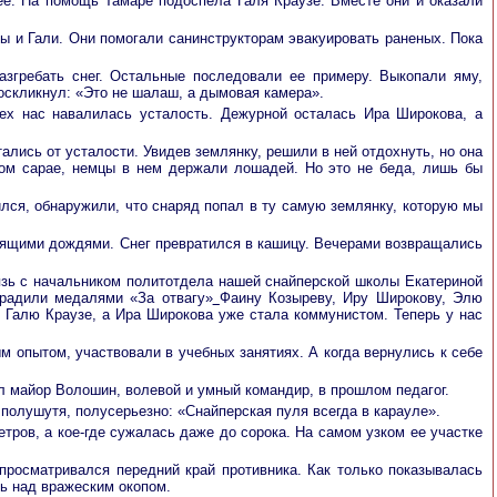
 ее. На помощь Тамаре подоспела Галя Краузе. Вместе они и оказали
ры и Гали. Они помогали санинструкторам эвакуировать раненых. Пока
гребать снег. Остальные последовали ее примеру. Выкопали яму,
воскликнул: «Это не шалаш, а дымовая камера».
сех нас навалилась усталость. Дежурной осталась Ира Широкова, а
ались от усталости. Увидев землянку, решили в ней отдохнуть, но она
шом сарае, немцы в нем держали лошадей. Но это не беда, лишь бы
чился, обнаружили, что снаряд попал в ту самую землянку, которую мы
осящими дождями. Снег превратился в кашицу. Вечерами возвращались
язь с начальником политотдела нашей снайперской школы Екатериной
градили медалями «За отвагу»
Фаину Козыреву, Иру Широкову, Элю
 Галю Краузе, а Ира Широкова уже стала коммунистом. Теперь у нас
м опытом, участвовали в учебных занятиях. А когда вернулись к себе
л майор Волошин, волевой и умный командир, в прошлом педагог.
 полушутя, полусерьезно: «Снайперская пуля всегда в карауле».
ров, а кое-где сужалась даже до сорока. На самом узком ее участке
просматривался передний край противника. Как только показывалась
сь над вражеским окопом.