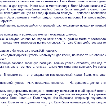
ировочные халаты и вышли из землянки. Ночь была тихая, и лишь одино
лись на две группы. И вот мы на месте засады. Валя Масленникова и С
ны. Стали еще углублять ячейки. Земля была твердой, сильно пром
обы прислушаться: где-то сзади фыркнула лошадь — привезли боеприпас
ша и Валя залезли в ячейки, рядом положили патроны. Началось наблю
наружить.
ый шепот, доносившийся из траншей, расположенных позади их позици
ые прикрывали вражеские окопы, показалась фигура.
Саша каждое мгновенье ждала этих слов, в нужный момент растеряла
, прежде чем гитлеровец появился снова. Тут уже Саша действовала то
вшая в бинокль за стрельбой подруги.
 самодвижущиеся бугорки мелькнули две каски, на какое-то мгновенье 
та!»
ленную заранее запасную позицию. Только успели отползти, как над г
ега как раз в том месте, откуда только что стреляли девушки. Не зам
. В спешке за что-то зацепился маскировочный халат Вали, она упал
пожилой пулеметчик и, помолчав, спросил: — Натерпелись, дочки, стра
ись поддерживать порядок, к которому привыкли в снайперской школе.
лись другие, будила ночью девушек, уходивших на задание. На утренне
алова, Галя Чивильча, Галя Краузе, Ира Широкова, например, обучали с
ова. Вместе мы ходили на «охоту». Катя была миниатюрной, миловидной