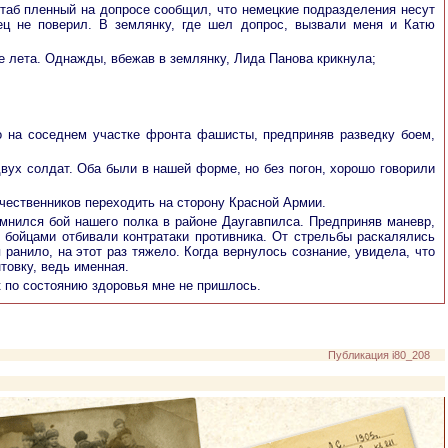
таб пленный на допросе сообщил, что немецкие подразделения несут
вец не поверил. В землянку, где шел допрос, вызвали меня и Катю
е лета. Однажды, вбежав в землянку, Лида Панова крикнула;
но на соседнем участке фронта фашисты, предприняв разведку боем,
вух солдат. Оба были в нашей форме, но без погон, хорошо говорили
чественников переходить на сторону Красной Армии.
омнился бой нашего полка в районе Даугавпилса. Предприняв маневр,
бойцами отбивали контратаки противника. От стрельбы раскалялись
анило, на этот раз тяжело. Когда вернулось сознание, увидела, что
товку, ведь именная.
к по состоянию здоровья мне не пришлось.
Публикация i80_208