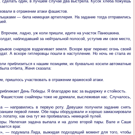
о, сделать один, в лучшем случае два выстрела. Кусок хлеба пожуешь
вовали в отражении атаки фашистов.
вспышками — била немецкая артиллерия. На задание тогда отправились
шей.
Впрочем, ладно, уж коли пришли, идите на участок Панюшкина.
олдат, наблюдавший за нейтральной полосой, уступив им свое место,
зрывов снарядов вздрагивает земля. Вскоре враг перенес огонь своей
дат. А вскоре гитлеровцы пошли в наступление. Но ночь не стала их
ли приблизиться к нашим позициям, их буквально косили автоматные
была отбита, Женя сказала:
ие, пришлось участвовать в отражении вражеской атаки.
риближает День Победы. Я благодарю вас за выдержку и стойкость.
ак. Фашистские снайперы тоже не дремали, выслеживая нас. Случалось,
 — направились в первую роту. Девушки получили задание снять
траншеи первой линии. Обе пары оборудовали и хорошо замаскировали
 лопатку, как она тут же пробивалась немецкой пулей.
перы. Нелегкая задача выпала и на долю второй пары. Вале и Саше
ается враг.
н», — подумала Лида, выжидая подходящий момент для того, чтобы