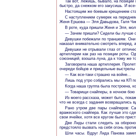
Так вот, лежишь, бывало, на позиции
быстро, да снежком его закусишь. И все-
Настоящим же боевым крещением стал
С наступлением сумерек на переднем
Женя Ершова — Эля Давыдова, Галя Чив
В роте, куда пришли Женя и Эля, мо
— Зачем пришли? Сидели бы лучше се
Девушки побежали по траншеям. Они 
наказал внимательно смотреть вперед, а
Девушки не отрывали глаз от оптичес
артиллерии как раз на позиции роты. О
союзницей, взошла луна, да к тому же т
Заговорила наша артиллерия. Пролет
очереди бойцов и прицельные выстрелы 
— Как все-таки страшно на войне...
Лишь под утро собрались мы на КП по
Когда наша группа была построена, к
— Товарищи снайперы, в ночном бою 
Из моего рассказа, может быть, пока
что не всегда с задания возвращались в
Рано утром две пары снайперов: С
вражеского снайпера. Как лучше это сд
свои ячейки, хотя все кругом было прис
Две Лиды стали следить за обороно
предстояло вызвать на себя огонь проти
Шли часы. Вдруг Лида Панова замет