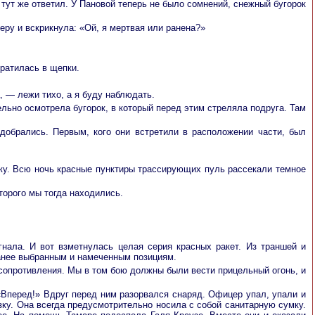
 тут же ответил. У Пановой теперь не было сомнений, снежный бугорок
еру и вскрикнула: «Ой, я мертвая или ранена?»
ратилась в щепки.
, — лежи тихо, а я буду наблюдать.
льно осмотрела бугорок, в который перед этим стреляла подруга. Там
 добрались. Первым, кого они встретили в расположении части, был
цку. Всю ночь красные пунктиры трассирующих пуль рассекали темное
торого мы тогда находились.
гнала. И вот взметнулась целая серия красных ракет. Из траншей и
ранее выбранным и намеченным позициям.
 сопротивления. Мы в том бою должны были вести прицельный огонь, и
«Вперед!» Вдруг перед ним разорвался снаряд. Офицер упал, упали и
ку. Она всегда предусмотрительно носила с собой санитарную сумку.