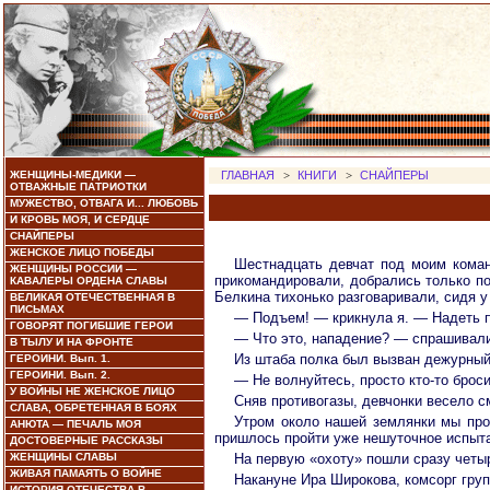
ЖЕНЩИНЫ-МЕДИКИ —
ГЛАВНАЯ
>
КНИГИ
>
СНАЙПЕРЫ
ОТВАЖНЫЕ ПАТРИОТКИ
МУЖЕСТВО, ОТВАГА И... ЛЮБОВЬ
И КРОВЬ МОЯ, И СЕРДЦЕ
СНАЙПЕРЫ
ЖЕНСКОЕ ЛИЦО ПОБЕДЫ
Шестнадцать девчат под моим коман
ЖЕНЩИНЫ РОССИИ —
прикомандировали, добрались только по
КАВАЛЕРЫ ОРДЕНА СЛАВЫ
Белкина тихонько разговаривали, сидя у
ВЕЛИКАЯ ОТЕЧЕСТВЕННАЯ В
ПИСЬМАХ
— Подъем! — крикнула я. — Надеть п
ГОВОРЯТ ПОГИБШИЕ ГЕРОИ
— Что это, нападение? — спрашивали
В ТЫЛУ И НА ФРОНТЕ
Из штаба полка был вызван дежурный 
ГЕРОИНИ. Вып. 1.
ГЕРОИНИ. Вып. 2.
— Не волнуйтесь, просто кто-то брос
У ВОЙНЫ НЕ ЖЕНСКОЕ ЛИЦО
Сняв противогазы, девчонки весело с
СЛАВА, ОБРЕТЕННАЯ В БОЯХ
Утром около нашей землянки мы про
АНЮТА — ПЕЧАЛЬ МОЯ
пришлось пройти уже нешуточное испыта
ДОСТОВЕРНЫЕ РАССКАЗЫ
ЖЕНЩИНЫ СЛАВЫ
На первую «охоту» пошли сразу четы
ЖИВАЯ ПАМАЯТЬ О ВОЙНЕ
Накануне Ира Широкова, комсорг гру
ИСТОРИЯ ОТЕЧЕСТВА В