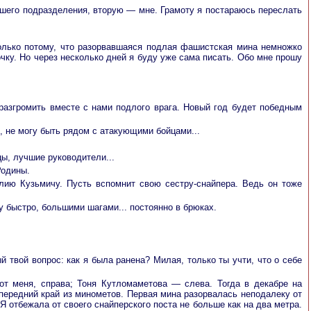
шего подразделения, вторую — мне. Грамоту я постараюсь переслать
только потому, что разорвавшаяся подлая фашистская мина немножко
чку. Но через несколько дней я буду уже сама писать. Обо мне прошу
разгромить вместе с нами подлого врага. Новый год будет победным
, не могу быть рядом с атакующими бойцами...
ы, лучшие руководители...
Родины.
лию Кузьмичу. Пусть вспомнит свою сестру-снайпера. Ведь он тоже
у быстро, большими шагами... постоянно в брюках.
 твой вопрос: как я была ранена? Милая, только ты учти, что о себе
т меня, справа; Тоня Кутломаметова — слева. Тогда в декабре на
 передний край из минометов. Первая мина разорвалась неподалеку от
Я отбежала от своего снайперского поста не больше как на два метра.