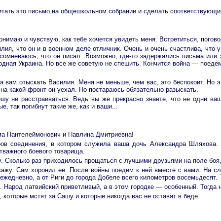
читать это письмо на общешкольном собрании и сделать соответствующи
онимаю и чувствую, как тебе хочется увидеть меня. Встретиться, погово
лия, что он и в военном деле отличник. Очень и очень счастлива, что 
е сомневаюсь, что он писал. Возможно, где-то задержались письма ил
родная Украина. Но все же советую не спешить. Кончится война — поедем
 вам отыскать Василия. Меня не меньше, чем вас, это беспокоит. Но эт
на какой фронт он уехал. Но постараюсь обязательно разыскать.
шу не расстраиваться. Ведь вы же прекрасно знаете, что не одни ваш
, так погибнут такие же, как и ваши...
ма Пантелеймонович и Павлина Дмитриевна!
ов соединения, в котором служила ваша дочь Александра Шляхова. З
тважного боевого товарища.
му. Сколько раз приходилось прощаться с лучшими друзьями на поле боя
скажу. Сам хоронил ее. После войны поедем к ней вместе с вами. На с
ежедневно, а от Риги до города Добеле всего километров восемьдесят. 
 Народ латвийский приветливый, а в этом городке — особенный. Тогда н
 которые мстят за Сашу и которые никогда вас не оставят в беде.