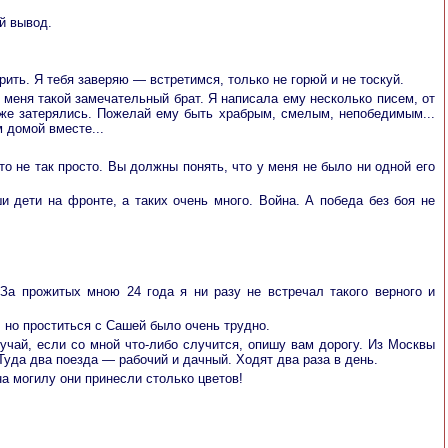
й вывод.
рить. Я тебя заверяю — встретимся, только не горюй и не тоскуй.
у меня такой замечательный брат. Я написала ему несколько писем, от
и же затерялись. Пожелай ему быть храбрым, смелым, непобедимым...
 домой вместе...
о не так просто. Вы должны понять, что у меня не было ни одной его
и дети на фронте, а таких очень много. Война. А победа без боя не
а прожитых мною 24 года я ни разу не встречал такого верного и
, но проститься с Сашей было очень трудно.
лучай, если со мной что-либо случится, опишу вам дорогу. Из Москвы
Туда два поезда — рабочий и дачный. Ходят два раза в день.
а могилу они принесли столько цветов!