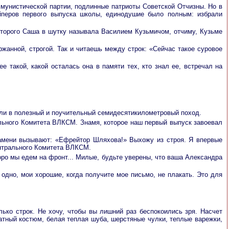
мунистической партии, подлинные патриоты Советской Отчизны. Но в
йперов первого выпуска школы, единодушие было полным: избрали
оторого Саша в шутку называла Василием Кузьмичом, отчиму, Кузьме
ржанной, строгой. Так и читаешь между строк: «Сейчас такое суровое
е такой, какой осталась она в памяти тех, кто знал ее, встречал на
дили в полезный и поучительный семидесятикилометровый поход.
ального Комитета ВЛКСМ. Знамя, которое наш первый выпуск завоевал
амени вызывают: «Ефрейтор Шляхова!» Выхожу из строя. Я впервые
ентрального Комитета ВЛКСМ.
оро мы едем на фронт... Милые, будьте уверены, что ваша Александра
одно, мои хорошие, когда получите мое письмо, не плакать. Это для
олько строк. Не хочу, чтобы вы лишний раз беспокоились зря. Насчет
атный костюм, белая теплая шуба, шерстяные чулки, теплые варежки,