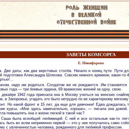
ЗАВЕТЫ КОМСОРГА
Е. Никифорова
. Две даты, как два верстовых столба. Начало и конец пути. Пути д
 подготовки Александра Шляхова. Совсем немного времени, каких-то 45
тью!...
врачом, надо им родиться. Солдатом же не рождаются. Им становятся
вых года — три боевых ордена, 69 вражеских жизней за одну, свою.
 декабре 1942 года приехала она в Москву учиться на женских снайпе
не, в Запорожье, угадать это было нетрудно по ее характерному мягкому 
нт. Но какой фронт в 15 лет, да еще для девчонки! Едва дождалась т
кие курсы. «Мне здесь замечательно, хорошо», — писала она домой.
гла помышлять она о жизни легкой в такой час?
Саша была всеобщей любимицей. С ней и все остальные как-то легче
сь быть во всем непременно первой — это у нее получалось само собой
 ему с увлеченностью человека, рожденного для любимой профессии.