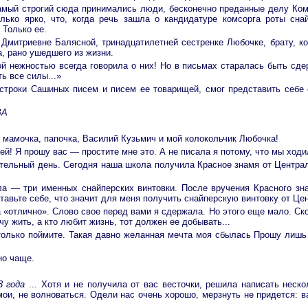
амый строгий сюда принимались люди, бесконечно преданные делу Ком
ько ярко, что, когда речь зашла о кандидатуре комсорга роты сна
 Только ее.
Дмитриевне Балясной, тринадцатилетней сестренке Любочке, брату, к
, рано ушедшего из жизни.
ой нежностью всегда говорила о них! Но в письмах старалась быть сде
ь все силы...»
 строки Сашиных писем и писем ее товарищей, смог представить себе е
ВА
 мамочка, папочка, Василий Кузьмич и мой колокольчик Любочка!
ей! Я прошу вас — простите мне это. А не писала я потому, что мы хо
чательный день. Сегодня наша школа получила Красное знамя от Центр
а — три именных снайперских винтовки. После вручения Красного зн
тавьте себе, что значит для меня получить снайперскую винтовку от Ц
 «отлично». Слово свое перед вами я сдержала. Но этого еще мало. Ск
у жить, а кто любит жизнь, тот должен ее добывать...
только поймите. Такая давно желанная мечта моя сбылась Прошу лишь 
но чаще.
3 года
... Хотя и не получила от вас весточки, решила написать неск
ои, не волноваться. Одели нас очень хорошо, мерзнуть не придется: в