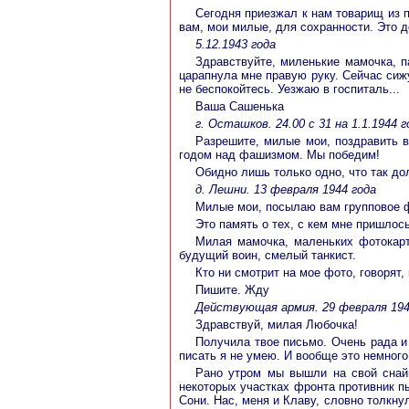
Сегодня приезжал к нам товарищ из 
вам, мои милые, для сохранности. Это д
5.12.1943 года
Здравствуйте, миленькие мамочка, п
царапнула мне правую руку. Сейчас сижу
не беспокойтесь. Уезжаю в госпиталь...
Ваша Сашенька
г. Осташков. 24.00 с 31 на 1.1.1944 г
Разрешите, милые мои, поздравить в
годом над фашизмом. Мы победим!
Обидно лишь только одно, что так до
д. Лешни. 13 февраля 1944 года
Милые мои, посылаю вам групповое ф
Это память о тех, с кем мне пришлос
Милая мамочка, маленьких фотокарт
будущий воин, смелый танкист.
Кто ни смотрит на мое фото, говорят
Пишите. Жду
Действующая армия. 29 февраля 194
Здравствуй, милая Любочка!
Получила твое письмо. Очень рада и 
писать я не умею. И вообще это немного
Рано утром мы вышли на свой снайп
некоторых участках фронта противник п
Сони. Нас, меня и Клаву, словно толкну