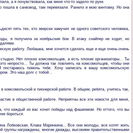
пала, а я почувствовала, как меня что-то задело по руке.
о пошла в санвзвод, там перевязали. Ранило и мою винтовку. Но она
десят пять тех, кто зверски замучил не одного советского человека,
зды, я получила за ноябрьские бои. В атаку снайпер не ходит, но
едалями.
ическую работу. Любашка, мне хочется сделать еще и еще очень-очень
 стыдно. Нет плохих комсомольцев, а есть плохие организаторы... Ты
 это непросто... Ты должна так повлиять на комсомольцев, чтобы они
. Я постараюсь помочь тебе. Хочу написать в вашу комсомольскую
ом. Это наш долг с тобой...
в комсомольской и пионерской работе. В общем, ребята, учитесь так,
астие в общественной работе. Неприятны все эти новости для меня,
а, что каждый из вас хочет победы над фашизмом. Но оттого, что вы
лее бороться.
на Лобковская, Клава Маринкина... Все они молоды, все хотят жить
шей группы награждены, многие дважды, высокими правительственными