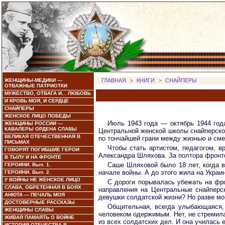
ЖЕНЩИНЫ-МЕДИКИ —
ГЛАВНАЯ
>
КНИГИ
>
СНАЙПЕРЫ
ОТВАЖНЫЕ ПАТРИОТКИ
МУЖЕСТВО, ОТВАГА И... ЛЮБОВЬ
И КРОВЬ МОЯ, И СЕРДЦЕ
СНАЙПЕРЫ
ЖЕНСКОЕ ЛИЦО ПОБЕДЫ
Июль 1943 года — октябрь 1944 года
ЖЕНЩИНЫ РОССИИ —
КАВАЛЕРЫ ОРДЕНА СЛАВЫ
Центральной женской школы снайперской
ВЕЛИКАЯ ОТЕЧЕСТВЕННАЯ В
по тончайшей грани между жизнью и смер
ПИСЬМАХ
Чтобы стать артистом, педагогом, 
ГОВОРЯТ ПОГИБШИЕ ГЕРОИ
Александра Шляхова. За полтора фронто
В ТЫЛУ И НА ФРОНТЕ
Саше Шляховой было 18 лет, когда в
ГЕРОИНИ. Вып. 1.
начале войны. А до этого жила на Украи
ГЕРОИНИ. Вып. 2.
У ВОЙНЫ НЕ ЖЕНСКОЕ ЛИЦО
С дороги порывалась убежать на фро
СЛАВА, ОБРЕТЕННАЯ В БОЯХ
направления на Центральные снайперс
АНЮТА — ПЕЧАЛЬ МОЯ
девушки солдатской жизни? Но разве мо
ДОСТОВЕРНЫЕ РАССКАЗЫ
Общительная, всегда улыбающаяся, 
ЖЕНЩИНЫ СЛАВЫ
человеком одержимым. Нет, не стремила
ЖИВАЯ ПАМАЯТЬ О ВОЙНЕ
из всех солдатских дел. И она училась
ИСТОРИЯ ОТЕЧЕСТВА В