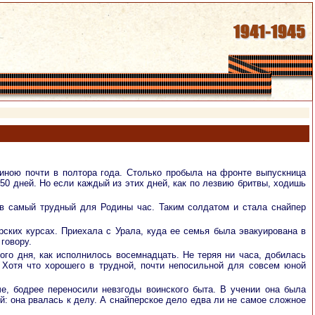
линою почти в полтора года. Столько пробыла на фронте выпускница
0 дней. Но если каждый из этих дней, как по лезвию бритвы, ходишь
 в самый трудный для Родины час. Таким солдатом и стала снайпер
рских курсах. Приехала с Урала, куда ее семья была эвакуирована в
говору.
ого дня, как исполнилось восемнадцать. Не теряя ни часа, добилась
 Хотя что хорошего в трудной, почти непосильной для совсем юной
, бодрее переносили невзгоды воинского быта. В учении она была
: она рвалась к делу. А снайперское дело едва ли не самое сложное