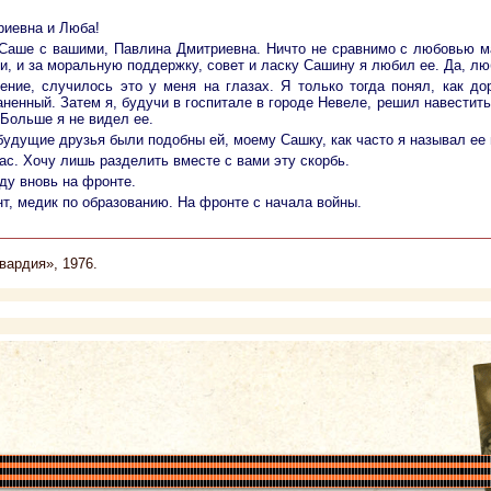
риевна и Люба!
Саше с вашими, Павлина Дмитриевна. Ничто не сравнимо с любовью мат
, и за моральную поддержку, совет и ласку Сашину я любил ее. Да, люб
ение, случилось это у меня на глазах. Я только тогда понял, как д
ненный. Затем я, будучи в госпитале в городе Невеле, решил навестить 
Больше я не видел ее.
будущие друзья были подобны ей, моему Сашку, как часто я называл ее 
вас. Хочу лишь разделить вместе с вами эту скорбь.
ду вновь на фронте.
нт, медик по образованию. На фронте с начала войны.
ардия», 1976.