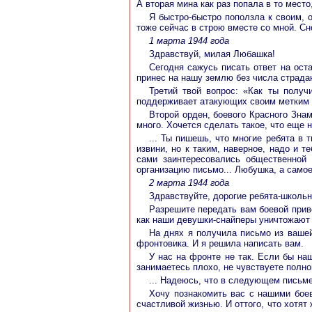
А вторая мина как раз попала в то место
Я быстро-быстро поползла к своим, 
тоже сейчас в строю вместе со мной. Сн
1 марта 1944 года
Здравствуй, милая Любашка!
Сегодня сажусь писать ответ на ост
принес на нашу землю без числа страдан
Третий твой вопрос: «Как ты получ
поддерживает атакующих своим метким 
Второй орден, боевого Красного Зна
много. Хочется сделать такое, что еще н
... Ты пишешь, что многие ребята в 
извини, но к таким, наверное, надо и 
сами заинтересовались общественной 
организацию письмо... Любушка, а самое
2 марта 1944 года
Здравствуйте, дорогие ребята-школьн
Разрешите передать вам боевой приве
как наши девушки-снайперы уничтожают
На днях я получила письмо из вашей
фронтовика. И я решила написать вам.
У нас на фронте не так. Если бы на
занимаетесь плохо, не чувствуете полно
... Надеюсь, что в следующем письме
Хочу познакомить вас с нашими бое
счастливой жизнью. И оттого, что хотя