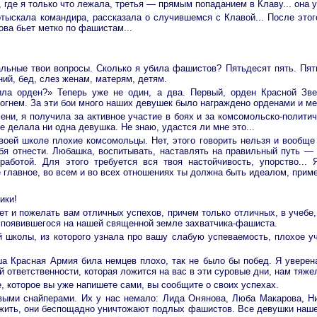
, где я только что лежала, третья — прямым попаданием в Клаву... она у
отыскала командира, рассказала о случившемся с Клавой... После этог
ова бьет метко по фашистам...
альные твои вопросы. Сколько я убила фашистов? Пятьдесят пять. Пять
ий, бед, слез женам, матерям, детям.
ила орден?» Теперь уже не один, а два. Первый, орден Красной Зве
огнем. За эти бои много наших девушек было награждено орденами и м
мени, я получила за активное участие в боях и за комсомольско-полит
е делала ни одна девушка. Не знаю, удастся ли мне это...
твоей школе плохие комсомольцы. Нет, этого говорить нельзя и вообще
тебя отнести. Любашка, воспитывать, наставлять на правильный путь —
работой. Для этого требуется вся твоя настойчивость, упорство..
 главное, во всем и во всех отношениях ты должна быть идеалом, пример
ики!
т и пожелать вам отличных успехов, причем только отличных, в учебе, 
 появившегося на нашей священной земле захватчика-фашиста.
 школы, из которого узнала про вашу слабую успеваемость, плохое уч
ша Красная Армия била немцев плохо, так не было бы побед. Я уверен
й ответственности, которая ложится на вас в эти суровые дни, нам тяже
, которое вы уже напишете сами, вы сообщите о своих успехах.
выми снайперами. Их у нас немало: Лида Онянова, Люба Макарова, Ни
т жить, они беспощадно уничтожают подлых фашистов. Все девушки на