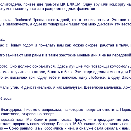
политотдела, привез две грамоты ЦК ВЛКСМ. Одну вручили комсоргу на
окумент моего участия в разгроме подлых фашистов...
апочка, Любочка! Прошло шесть дней, как я не писала вам. Это все 
 в эвакопункте, а один из товарищей пишет под мою диктовку эту весто
ода
ас с Новым годом и пожелать вам как можно скорее, работая в тылу, 
лго заживают мои раны и в такие жестокие боевые дни я не на передовой
ото. Оно должно сохраниться. Здесь лучшие мои товарищи комсомольц
ь вместе учиться в школе, бывать в боях. Эти люди сделали много для 
очек высылаю три. Одну тебе и папочке, одну Любочке, а одну Васи
, мальчуган. И действительно, я как мальчуган. Шевелюра мальчика. Хож
4 года
благодарна. Письмо с вопросами, на которые придется ответить. Первый
 хвастливо, откровенно говоря.
ерский пост. Мы были втроем. Клава Прядко — в двадцати метрах о
ытался прорвать нашу оборону. Ровно в 16.30 начали обстреливать наш
ло — Соню ранило, и мы бросились к ней, а она уже сама бежала к нам. 