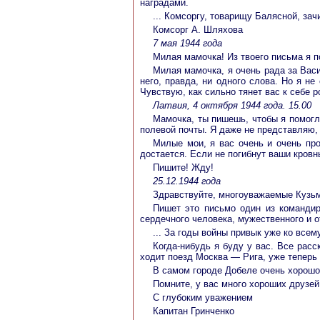
наградами.
... Комсоргу, товарищу Балясной, за
Комсорг А. Шляхова
7 мая 1944 года
Милая мамочка! Из твоего письма я п
Милая мамочка, я очень рада за Васи
него, правда, ни одного слова. Но я н
Чувствую, как сильно тянет вас к себе 
Латвия, 4 октября 1944 года. 15.00
Мамочка, ты пишешь, чтобы я помогла
полевой почты. Я даже не представляю, 
Милые мои, я вас очень и очень про
достается. Если не погибнут ваши кровные
Пишите! Жду!
25.12.1944 года
Здравствуйте, многоуважаемые Кузь
Пишет это письмо один из командир
сердечного человека, мужественного и о
... За годы войны привык уже ко все
Когда-нибудь я буду у вас. Все рас
ходит поезд Москва — Рига, уже теперь 
В самом городе Добеле очень хорошо.
Помните, у вас много хороших друзей,
С глубоким уважением
Капитан Гринченко