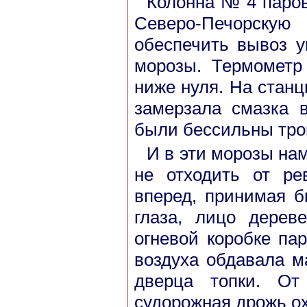
Колонна № 4 паров
Северо-Печорскую
обеспечить вывоз у
морозы. Термометр
ниже нуля. На станц
замерзала смазка 
были бессильны трон
И в эти морозы на
не отходить от ре
вперед, принимая 
глаза, лицо дерев
огневой коробке пар
воздуха обдавала м
дверца топки. От
судорожная дрожь ох