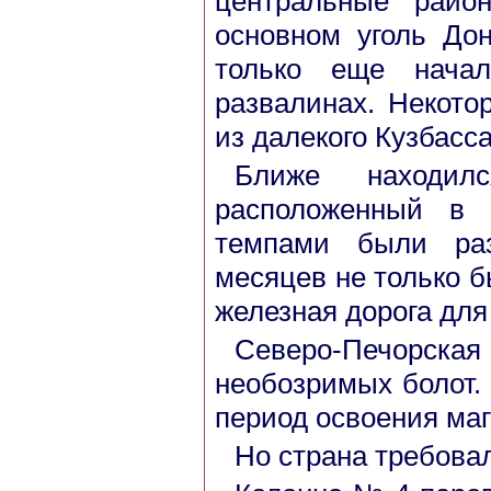
центральные райо
основном уголь До
только еще нача
развалинах. Некото
из далекого Кузбасс
Ближе находилс
расположенный в 
темпами были раз
месяцев не только б
железная дорога для
Северо-Печорская
необозримых болот.
период освоения ма
Но страна требовал