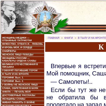
ЖЕНЩИНЫ-МЕДИКИ —
ГЛАВНАЯ
>
КНИГИ
>
В ТЫЛУ И НА ФРОНТЕ
ОТВАЖНЫЕ ПАТРИОТКИ
МУЖЕСТВО, ОТВАГА И... ЛЮБОВЬ
К
И КРОВЬ МОЯ, И СЕРДЦЕ
СНАЙПЕРЫ
ЖЕНСКОЕ ЛИЦО ПОБЕДЫ
ЖЕНЩИНЫ РОССИИ —
КАВАЛЕРЫ ОРДЕНА СЛАВЫ
Впервые я встрети
ВЕЛИКАЯ ОТЕЧЕСТВЕННАЯ В
ПИСЬМАХ
ГОВОРЯТ ПОГИБШИЕ ГЕРОИ
Мой помощник, Саша 
В ТЫЛУ И НА ФРОНТЕ
ГЕРОИНИ. Вып. 1.
— Самолеты!..
ГЕРОИНИ. Вып. 2.
У ВОЙНЫ НЕ ЖЕНСКОЕ ЛИЦО
Если бы тут же не
СЛАВА, ОБРЕТЕННАЯ В БОЯХ
АНЮТА — ПЕЧАЛЬ МОЯ
не обратила бы в
ДОСТОВЕРНЫЕ РАССКАЗЫ
ЖЕНЩИНЫ СЛАВЫ
ЖИВАЯ ПАМАЯТЬ О ВОЙНЕ
пролетало на запад 
ИСТОРИЯ ОТЕЧЕСТВА В