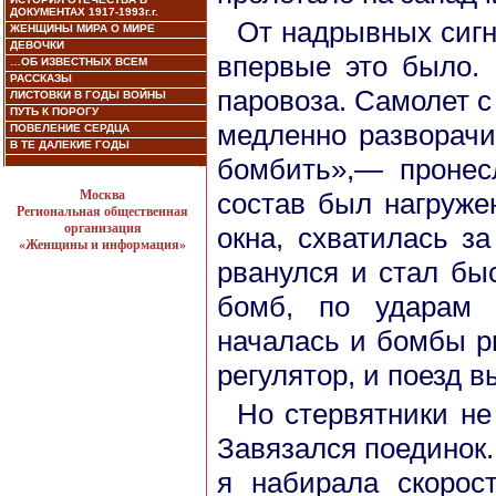
ДОКУМЕНТАХ 1917-1993г.г.
От надрывных сигн
ЖЕНЩИНЫ МИРА О МИРЕ
ДЕВОЧКИ
впервые это было. 
…ОБ ИЗВЕСТНЫХ ВСЕМ
РАССКАЗЫ
паровоза. Самолет 
ЛИСТОВКИ В ГОДЫ ВОЙНЫ
ПУТЬ К ПОРОГУ
медленно разворачи
ПОВЕЛЕНИЕ СЕРДЦА
В ТЕ ДАЛЕКИЕ ГОДЫ
бомбить»,— пронесл
Москва
состав был нагруже
Региональная общественная
организация
окна, схватилась з
«Женщины и информация»
рванулся и стал бы
бомб, по ударам 
началась и бомбы р
регулятор, и поезд в
Но стервятники не 
Завязался поединок.
я набирала скорос