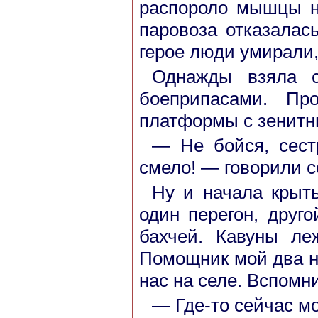
распороло мышцы но
паровоза отказалас
герое люди умирали,
Однажды взяла с
боеприпасами. Пр
платформы с зенитн
— Не бойся, сест
смело! — говорили с
Ну и начала крыть
один перегон, друг
бахчей. Кавуны ле
Помощник мой два н
нас на селе. Вспомн
— Где-то сейчас мо