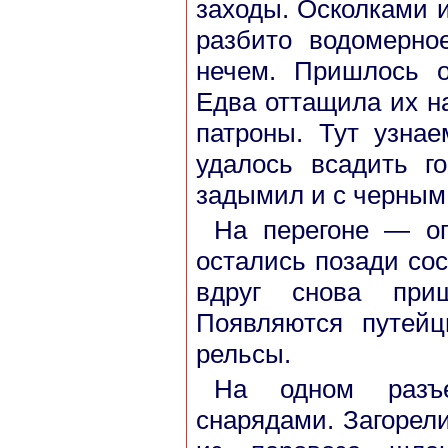
заходы. Осколками и
разбито водомерно
нечем. Пришлось о
Едва оттащила их на
патроны. Тут узна
удалось всадить г
задымил и с черным
На перегоне — оп
остались позади сос
вдруг снова приш
Появляются путей
рельсы.
На одном разъе
снарядами. Загорели