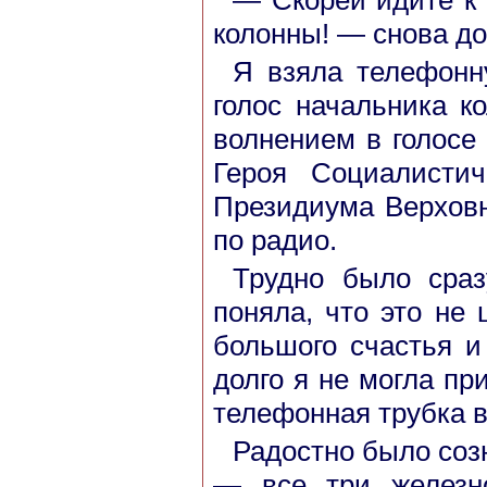
— Скорей идите к 
колонны! — снова до
Я взяла телефонн
голос начальника 
волнением в голосе
Героя Социалисти
Президиума Верховн
по радио.
Трудно было сраз
поняла, что это не
большого счастья и
долго я не могла пр
телефонная трубка в
Радостно было созн
— все
три желез