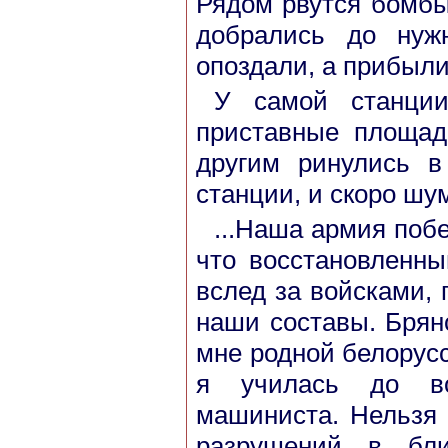
Рядом рвутся бомбы
добрались до нуж
опоздали, а прибыли
У самой станци
приставные площад
другим ринулись в
станции, и скоро шу
...Наша армия побе
что восстановленн
вслед за войсками,
наши составы. Брянс
мне родной белорусс
я училась до во
машиниста. Нельзя 
разрушений в бли