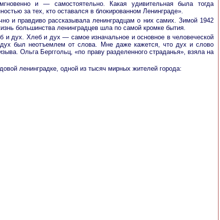
мгновенно и — самостоятельно. Какая удивительная была тогда
ностью за тех, кто оставался в блокированном Ленинграде».
очно и правдиво рассказывала ленинградцам о них самих. Зимой 1942
 жизнь большинства ленинградцев шла по самой кромке бытия.
еб и дух. Хлеб и дух — самое изначальное и основное в человеческой
дух был неотъемлем от слова. Мне даже кажется, что дух и слово
зыва. Ольга Берггольц, «по праву разделенного страданья», взяла на
довой ленинградке, одной из тысяч мирных жителей города: