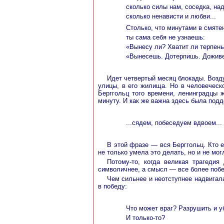
сколько силы нам, соседка, над
сколько ненависти и любви...
Столько, что минутами в смяте
ты сама себя не узнаешь:
«Вынесу ли? Хватит ли терпен
«Вынесешь. Дотерпишь. Дожив
Идет четвертый месяц блокады. Возд
улицы, в его жилища. Но в человеческ
Берггольц того времени, ленинградцы ж
минуту. И как же важна здесь была под
...сядем, побеседуем вдвоем...
В этой фразе — вся Берггольц. Кто 
не только умела это делать, но и не мог
Потому-то, когда великая трагедия
символичнее, а смысл — все более поб
Чем сильнее и неотступнее надвигал
в победу:
Что может враг? Разрушить и у
И только-то?