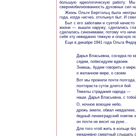
большую идеологическую работу. Мы
сверхмобилизованность духовных сил нар
Жизнь Ольги Берггольц была неотрыв
года, когда «исчез, отхлынул быт. И см
Быт с его заботами и суетой начисто
жизни — вышли наружу, сделались гла
сделались синонимами, потому что ниче
себя эту невиданно тяжкую и опасную н
Еще в декабре 1941 года Ольга Федор
Дарья Власьевна, соседка по к
сядем, побеседуем вдвоем.
Знаешь, будем говорить о мире
о желанном мире, о своем.
Вот мы прожили почти полгода,
полтораста суток длится бой.
Тяжелы страдания народа —
наши, Дарья Власьевна, с тобо
О, ночное воющее небо,
дрожь земли, обвал невдалеке,
бедный ленинградский ломтик 
он почти не весит на руке...
Для того чтоб жить в кольце бл
ежедневно смертный слышать 