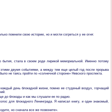
лько помнили свою историю, но и могли согреться у ее огня:
о бытия, стала в своем роде лирикой мемориальной. Именно потому
ду этими двумя событиями, а между тем еще целый год после прорыва
ыло не таясь пройти по «солнечной стороне» Невского проспекта.
ю каждый день блокадной жизни, помню ее студеный воздух, горчащий
ний.
еще до блокады и как мы слушали ее по радио.
голос для блокадного Ленинграда. Я написал книгу, и один знакомый,
одите, но сначала все же позвоните».