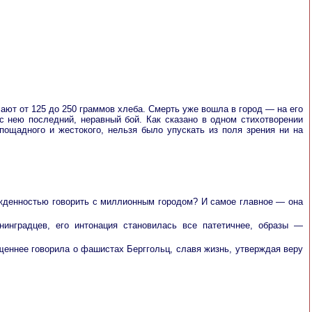
ют от 125 до 250 граммов хлеба. Смерть уже вошла в город — на его
с нею последний, неравный бой. Как сказано в одном стихотворении
спощадного и жестокого, нельзя было упускать из поля зрения ни на
ежденностью говорить с миллионным городом? И самое главное — она
нинградцев, его интонация становилась все патетичнее, образы —
щеннее говорила о фашистах Берггольц, славя жизнь, утверждая веру