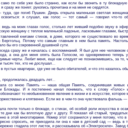
само по себе уже было странно, как если бы звонить в ту блокадную з
 я сразу же понял: рукопись прочитана и на меня не сердятся.
 туда, где погиб Пушкин. Дверь открыла маленькая светлая женщина,
 освоиться: я слушал, как голос — тот самый — говорил что-то о
 ведь на моих глазах голос, столько лет живший подобно звуку в эфир
ысокую женщину с теплое маленькой ладонью, ласковыми глазами, быстр
тавленной книгами стихов, в доме, которого не существовало во врем
и Берггольц. Потому что самым главным в нем была память. Настол
ало бы его сокровенной душевной сути.
седа сразу же и началась с воспоминаний. Я был для нее человеком с
года, а она для меня опять была Голосом, но одновременно теперь 
димые черты. Любит меня, еще как следует не познакомившись, за то, чт
и тысяч тех, кто не дослушал...
с в пустых квартирах, где уже не было обитателей, и что это казалось об
, продолжалась двадцать лет...
ивала со мною Память — наша общая Память, соединявшая живых и
ии Блокады. И я постепенно начал понимать, что к слову «Голос»
обозначают то необыкновенное явление в жизни и в искусстве, которое
торжественно и клятвенно. Если же в чем-то она чувствовала фальшь —
 шла почти только о блокаде, о стихах, об особой роли искусства в ос
е дни как бы вплотную друг к другу. Я показал ей старый, тридцатых
нно в этой многотиражке. Номер этот сохранился у меня потому, что
ересно спросить, не приходила ли она к нам в детский сад — ведь в 
 бережно гладила этот листок, и рассказывала об «Электросиле». Заво