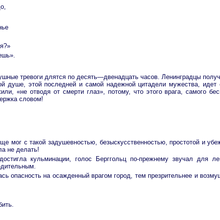
о,
нье
ья?»
ешь».
ушные тревоги длятся по десять—двенадцать часов. Ленинградцы получа
ой душе, этой последней и самой надежной цитадели мужества, идет 
или, «не отводя от смерти глаз», потому, что этого врага, самого бе
держка словом!
еще мог с такой задушевностью, безыскусственностью, простотой и уб
ла не делать!
 достигла кульминации, голос Берггольц по-прежнему звучал для ле
едительным.
ась опасность на осажденный врагом город, тем презрительнее и возму
бить.