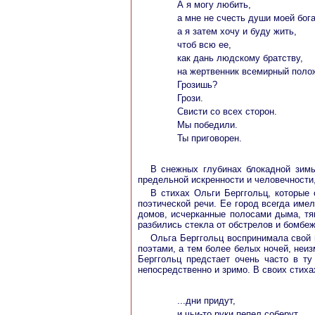
А я могу любить,
а мне не счесть души моей бога
а я затем хочу и буду жить,
чтоб всю ее,
как дань людскому братству,
на жертвенник всемирный поло
Грозишь?
Грози.
Свисти со всех сторон.
Мы победили.
Ты приговорен.
В снежных глубинах блокадной зимы
предельной искренности и человечности,
В стихах Ольги Берггольц, которые 
поэтической речи. Ее город всегда име
домов, исчерканные полосами дыма, тян
разбились стекла от обстрелов и бомбеж
Ольга Берггольц воспринимала свой 
поэтами, а тем более белых ночей, неи
Берггольц предстает очень часто в т
непосредственно и зримо. В своих стиха
...дни придут,
и чьи-то руки пепел соберут