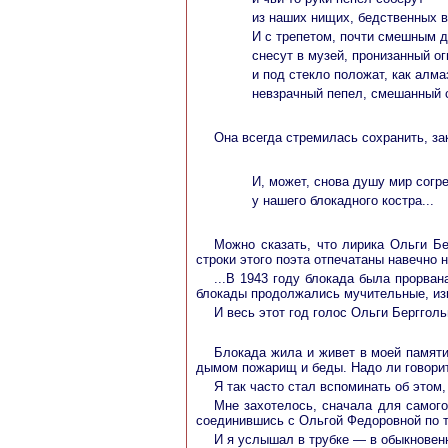
из наших нищих, бедственных в
И с трепетом, почти смешным д
снесут в музей, пронизанный ог
и под стекло положат, как алма
невзрачный пепел, смешанный 
Она всегда стремилась сохранить, за
И, может, снова душу мир согр
у нашего блокадного костра...
Можно сказать, что лирика Ольги Б
строки этого поэта отпечатаны навечно 
...В 1943 году блокада была прорва
блокады продолжались мучительные, изн
И весь этот год голос Ольги Бергголь
Блокада жила и живет в моей памяти
дымом пожарищ и беды. Надо ли говорит
Я так часто стал вспоминать об этом,
Мне захотелось, сначала для самого
соединившись с Ольгой Федоровной по т
И я услышал в трубке — в обыкновенн