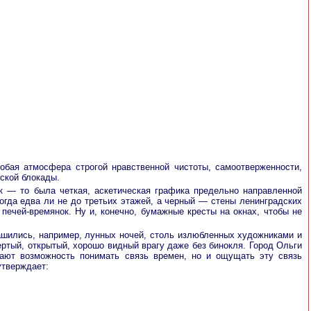
обая атмосфера строгой нравственной чистоты, самоотверженности,
еской блокады.
ок — то была четкая, аскетическая графика предельно направленной
огда едва ли не до третьих этажей, а черный — стены ленинградских
печей-времянок. Ну и, конечно, бумажные кресты на окнах, чтобы не
рашились, например, лунных ночей, столь излюбленных художниками и
ертый, открытый, хорошо видный врагу даже без бинокля. Город Ольги
дают возможность понимать связь времен, но и ощущать эту связь
утверждает: