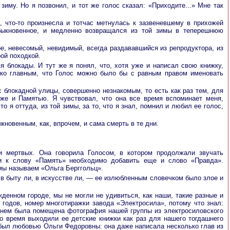
иму. Но я позвонил, и тот же голос сказал: «Приходите...» Мне так
 что-то произнесла и тотчас метнулась к зазвеневшему в прихожей
быкновенное, и медленно возвращался из той зимы в теперешнюю
е, невесомый, невидимый, всегда раздававшийся из репродуктора, из
ой походкой.
я блокады. И тут же я понял, что, хотя уже и написал свою книжку,
ько главным, что Голос можно было бы с равным правом именовать
 блокадной улицы, совершенно незнакомым, то есть как раз тем, для
уже и Памятью. Я чувствовал, что она все время вспоминает меня,
о я оттуда, из той зимы, за то, что я знал, помнил и любил ее голос,
ыкновенным, как, впрочем, и сама смерть в те дни.
 мертвых. Она говорила Голосом, в котором продолжали звучать
 и к слову «Память» необходимо добавить еще и слово «Правда».
 мы называем «Ольга Берггольц».
 в быту ли, в искусстве ли, — ее излюбленным словечком было злое и
ажденном городе, мы не могли не удивиться, как наши, такие разные и
 годов, номер многотиражки завода «Электросила», потому что знал:
 в нем была помещена фотография нашей группы из электросиловского
то время выходили ее детские книжки как раз для нашего тогдашнего
д был любовью Ольги Федоровны: она даже написала несколько глав из