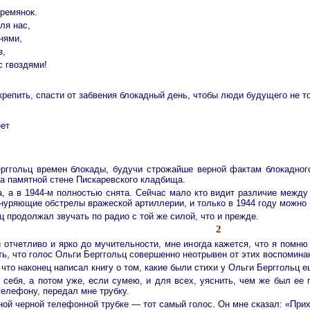
ремянок.
ля нас,
нями,
з,
с гвоздями!
крепить, спасти от забвения блокадный день, чтобы люди будущего не то
еет
ерггольц времен блокады, будучи строжайше верной фактам блокадног
на памятной стене Пискаревского кладбища.
на, а в 1944-м полностью снята. Сейчас мало кто видит различие меж
уряющие обстрелы вражеской артиллерии, и только в 1944 году можно б
ц продолжал звучать по радио с той же силой, что и прежде.
2
 отчетливо и ярко до мучительности, мне иногда кажется, что я помн
ь, что голос Ольги Берггольц совершенно неотрывен от этих воспомина
 что наконец написал книгу о том, какие были стихи у Ольги Берггольц 
 себя, а потом уже, если сумею, и для всех, уяснить, чем же был ее 
елефону, передал мне трубку.
ой черной телефонной трубке — тот самый голос. Он мне сказал: «Прих