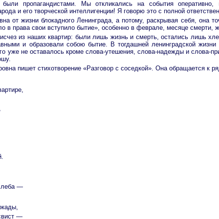
 были пропагандистами. Мы откликались на события оперативно, 
ода и его творческой интеллигенции! Я говорю это с полной ответствен
на от жизни блокадного Ленинграда, а потому, раскрывая себя, она т
ело в права свои вступило бытие», особенно в феврале, месяце смерти,
 исчез из наших квартир: были лишь жизнь и смерть, остались лишь хл
вными и образовали собою бытие. В тогдашней ленинградской жизни 
го уже не оставалось кроме слова-утешения, слова-надежды и слова-при
ошу.
овна пишет стихотворение «Разговор с соседкой». Она обращается к ря
вартире,
,
й.
хлеба —
окады,
свист —