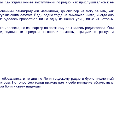
цы. Как ждали они ее выступлений по радио, как прислушивались к ее
овенный ленинградский мальчишка, до сих пор не могу забыть, как
тускнеющим слухом. Ведь радио тогда не выключал никто, иногда оно
не удалось прорваться ни на одну из наших улиц, иные из которых
о человека, но из квартир по-прежнему слышались радиоголоса. Они
и, ведшие эти передачи, не верили в смерть, отрицали ее грозную и
м обращались в те дни по Ленинградскому радио и бурно пламенный
икторы. Но голос Берггольц приковывал к себе внимание абсолютным
ка боли к свету надежды.