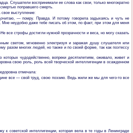
адца. Слушатели воспринимали ее слова как свои, только многократно
 смертью поправшего смерть.
а свое выступление:
 дочитаю, — помру. Правда. И потому говорила задыхаясь и чуть не
. Мне неудобно даже тебе писать об этом, по факт, при этом для меня
«Не все строфы достигли нужной прозрачности и веса, но могу сказать
ычным светом, мгновенно электризуя и заражая душу слушателя или
му разом многих людей, но также и по своей форме, так как поэтессу
о которых чудодейственно, вопреки десятилетиям, оживало, живет и
едоровна свою роль, роль всей творческой интеллигенции в осажденном
Федоровна отмечала:
дине все — свой труд, свою поэзию. Ведь жили же мы для чего-то все
жу к советской интеллигенции, которая вела в те годы в Ленинграде