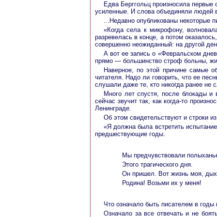
Едва Берггольц произносила первые с
усиленные. И слова объединяли людей в
...Недавно опубликованы некоторые п
«Когда села к микрофону, волновал
разревелась в конце, а потом оказалось
совершенно неожиданный: на другой день
А вот ее запись о «Февральском днев
прямо — большинство строф больны, жив
Наверное, по этой причине самые о
читателя. Надо ли говорить, что ее пе
слушали даже те, кто никогда ранее не 
Много лет спустя, после блокады и 
сейчас звучит так, как когда-то произн
Ленинграде.
Об этом свидетельствуют и строки из
«Я должна была встретить испытание 
предшествующие годы.
Мы предчувствовали полыхань
Этого трагического дня.
Он пришел. Вот жизнь моя, дых
Родина! Возьми их у меня!
Что означало быть писателем в годы
Означало за все отвечать и не боят