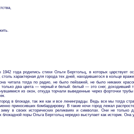
тства,
жить.
 1942 года родились стихи Ольги Берггольц, в которых царствует ос
 столь характерная для города тех дней, находившегося в кольце враж
она читала тогда по радио, не было пейзажей, не было никаких крас
л только два цвета — черный и белый: белый — это снег, доходивший т
увшимися из окон, откуда торчали выведенные через форточки трубы 
ек.
город в блокаде, так же как и все ленинградцы. Ведь все мы тогда ст
зменно приносивших бомбардировку. В такие ночи город лежал распрост
у зиму в своих исторических реликвиях и символах. Они не только 
х блокадной поры Ольга Берггольц нередко выступает как историк. Она 