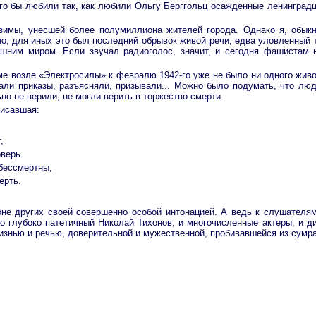
рого бы любили так, как любили Ольгу Берггольц осажденные ленинград
зимы, унесшей более полумиллиона жителей города. Однако я, обыкн
о, для иных это был последний обрывок живой речи, едва уловленный 
ешним миром. Если звучал радиоголос, значит, и сегодня фашистам 
 возле «Электросилы» к февралю 1942-го уже не было ни одного живог
ли приказы, разъясняли, призывали... Можно было подумать, что люд
о не верили, не могли верить в торжество смерти.
писавшая:
,
оверь.
 бессмертны,
ерть.
оне других своей совершенно особой интонацией. А ведь к слушателя
о глубоко патетичный Николай Тихонов, и многочисленные актеры, и д
знью и речью, доверительной и мужественной, пробивавшейся из сумра