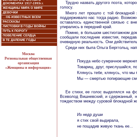
Трудно назвать другого поэта, кото
ДОКУМЕНТАХ 1917-1993г.г.
голосу.
ЖЕНЩИНЫ МИРА О МИРЕ
ДЕВОЧКИ
Много лет прошло с той блокадной 
…ОБ ИЗВЕСТНЫХ ВСЕМ
поддерживало нас тогда радио. Возможн
РАССКАЗЫ
оставалось единственной связью с вн
ЛИСТОВКИ В ГОДЫ ВОЙНЫ
упирались в передний край.
ПУТЬ К ПОРОГУ
Помню, в большом шестиэтажном доме
ПОВЕЛЕНИЕ СЕРДЦА
сообщали последние известия, передава
В ТЕ ДАЛЕКИЕ ГОДЫ
очевидную реальность. Они действительн
Среди них была Ольга Берггольц, на
Москва
Региональная общественная
Покуда небо сумрачное меркнет
организация
Товарищ, друг, прислушайся, п
«Женщины и информация»
Клянусь тебе, клянусь, что мы
Мы — смертью попирающие см
Ее стихи, ее голос выделялся на ф
Всеволод Вишневский, и сдержанный, н
тождеством между суровой блокадной жи
Из недр души
я стих свой выдирала,
не пощадив живую ткань ее...