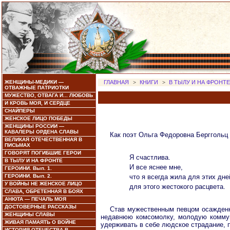
ЖЕНЩИНЫ-МЕДИКИ —
ГЛАВНАЯ
>
КНИГИ
>
В ТЫЛУ И НА ФРОНТЕ
ОТВАЖНЫЕ ПАТРИОТКИ
МУЖЕСТВО, ОТВАГА И... ЛЮБОВЬ
И КРОВЬ МОЯ, И СЕРДЦЕ
СНАЙПЕРЫ
ЖЕНСКОЕ ЛИЦО ПОБЕДЫ
ЖЕНЩИНЫ РОССИИ —
КАВАЛЕРЫ ОРДЕНА СЛАВЫ
Как поэт Ольга Федоровна Берггольц 
ВЕЛИКАЯ ОТЕЧЕСТВЕННАЯ В
ПИСЬМАХ
ГОВОРЯТ ПОГИБШИЕ ГЕРОИ
Я счастлива.
В ТЫЛУ И НА ФРОНТЕ
И все яснее мне,
ГЕРОИНИ. Вып. 1.
ГЕРОИНИ. Вып. 2.
что я всегда жила для этих дне
У ВОЙНЫ НЕ ЖЕНСКОЕ ЛИЦО
для этого жестокого расцвета.
СЛАВА, ОБРЕТЕННАЯ В БОЯХ
АНЮТА — ПЕЧАЛЬ МОЯ
ДОСТОВЕРНЫЕ РАССКАЗЫ
Став мужественным певцом осажденн
ЖЕНЩИНЫ СЛАВЫ
недавнюю комсомолку, молодую коммуни
ЖИВАЯ ПАМАЯТЬ О ВОЙНЕ
удерживать в себе людское страдание, п
ИСТОРИЯ ОТЕЧЕСТВА В