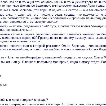
лова, как ее интонация становилась как бы интонацией каждого ленингр
 то «великое блокадное братство», имя которому мужество Ленинграда,
исьма Ольги Берггольц той поры. В одном — к сестре — она так описал
ась дико, и вдруг до того начало стучать сердце, что подумала: не
, что, помимо текста, именно это «исполнение» и пронзило ленинградцев
 все говорили об этом выступлении...»
нике» — поэме, созданной в 1942 году, в самое тяжкое время блокады: 
ы, как сама жизнь...»
бычные слова в лирике Берггольц начинают светиться каким-то необ
снь была песнью народной? Прежде всего по своему смыслу, охватывавше
слушал и не понимал стихов.
войны, перечитывая в который раз стихи Ольги Берггольц, большинств
осилось в первый раз, я понял, как глубоко и ясно осознавала Ольга Ф
 ее «Попытки автобиографии», написанной тридцать лет спустя. Ольга 
лицом к лицу. Я поняла: наступило мое время, когда я смогу отдать Ро
е
анье.
 войны и ленинградской блокады?
ься ни смерти, ни фашистской виселицы. Я горжусь тем, что принадле