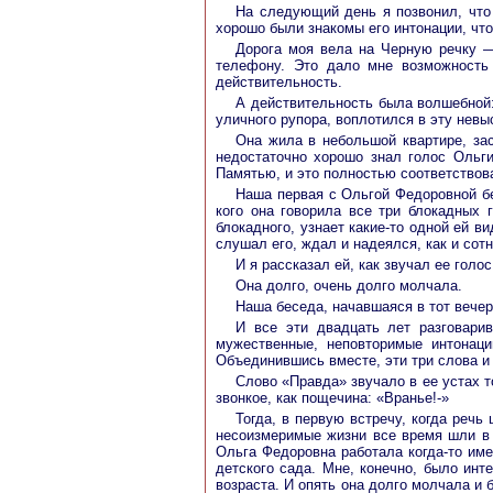
На следующий день я позвонил, что 
хорошо были знакомы его интонации, что
Дорога моя вела на Черную речку —
телефону. Это дало мне возможность
действительность.
А действительность была волшебной:
уличного рупора, воплотился в эту нев
Она жила в небольшой квартире, зас
недостаточно хорошо знал голос Ольг
Памятью, и это полностью соответствов
Наша первая с Ольгой Федоровной бе
кого она говорила все три блокадных 
блокадного, узнает какие-то одной ей ви
слушал его, ждал и надеялся, как и сотн
И я рассказал ей, как звучал ее голо
Она долго, очень долго молчала.
Наша беседа, начавшаяся в тот вечер
И все эти двадцать лет разговар
мужественные, неповторимые интонац
Объединившись вместе, эти три слова и 
Слово «Правда» звучало в ее устах 
звонкое, как пощечина: «Вранье!-»
Тогда, в первую встречу, когда речь
несоизмеримые жизни все время шли в т
Ольга Федоровна работала когда-то име
детского сада. Мне, конечно, было инт
возраста. И опять она долго молчала и